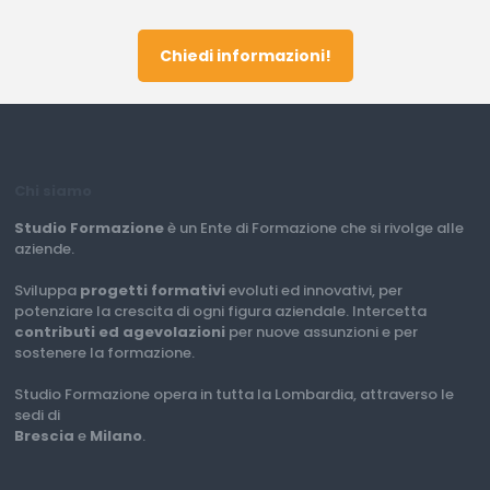
Chiedi informazioni!
Chi siamo
Studio Formazione
è un Ente di Formazione che si rivolge alle
aziende.
Sviluppa
progetti formativi
evoluti ed innovativi, per
potenziare la crescita di ogni figura aziendale. Intercetta
contributi ed agevolazioni
per nuove assunzioni e per
sostenere la formazione.
Studio Formazione opera in tutta la Lombardia, attraverso le
sedi di
Brescia
e
Milano
.