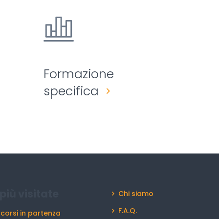
Formazione
specifica
più visitate
Chi siamo
F.A.Q.
 corsi in partenza