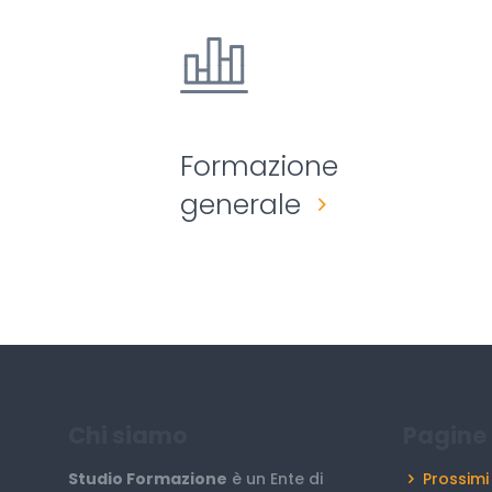
Formazione
generale
Chi siamo
Pagine 
Studio Formazione
è un Ente di
Prossimi