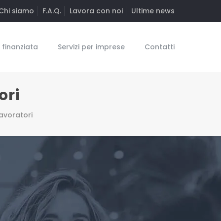
Chi siamo
F.A.Q.
Lavora con noi
Ultime news
finanziata
Servizi per imprese
Contatti
ori
avoratori