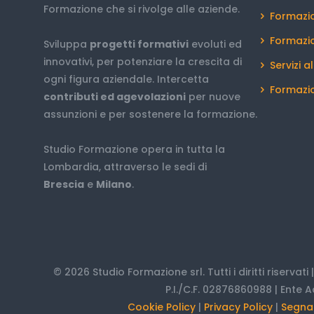
Formazione che si rivolge alle aziende.
Formazio
Formazi
Sviluppa
progetti formativi
evoluti ed
innovativi, per potenziare la crescita di
Servizi a
ogni figura aziendale. Intercetta
Formazio
contributi ed agevolazioni
per nuove
assunzioni e per sostenere la formazione.
Studio Formazione opera in tutta la
Lombardia, attraverso le sedi di
Brescia
e
Milano
.
© 2026 Studio Formazione srl. Tutti i diritti riservati
P.I./C.F. 02876860988 | Ente A
Cookie Policy
|
Privacy Policy
|
Segnal