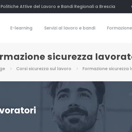
Politiche Attive del Lavoro e Bandi Regionali a Brescia
E-learning
Servizi al lavoro e bandi
Formazione 
rmazione sicurezza lavorat
ge
Corsi sicurezza sul lavoro
Formazione sicurezza l
voratori