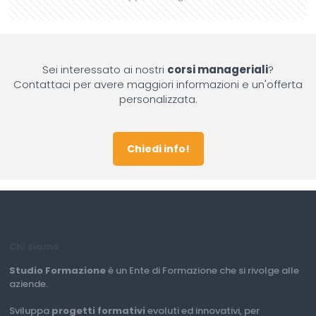
Sei interessato ai nostri
corsi manageriali
?
Contattaci per avere maggiori informazioni e un'offerta
personalizzata.
Chiedi info!
Chi siamo
Studio Formazione
è un Ente di Formazione che si rivolge alle
aziende.
Sviluppa
progetti formativi
evoluti ed innovativi, per