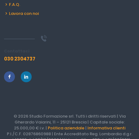
F.A.Q.
Lavora con noi
Contattaci
030 2304737
© 2026 Studio Formazione srl. Tutti i diritti riservati | Via
Gherardo Vaiarini, 11 – 25121 Brescia | Capitale sociale:
25.000,00 € i.v. |
Politica aziendale
|
Informativa clienti
P.I./C.F. 02876860988 | Ente Accreditato Reg. Lombardia d.g.r.