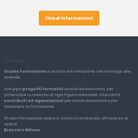
Chiedi informazioni!
Chi siamo
Studio Formazione
è un Ente di Formazione che si rivolge alle
aziende.
Sviluppa
progetti formativi
evoluti ed innovativi, per
potenziare la crescita di ogni figura aziendale. Intercetta
contributi ed agevolazioni
per nuove assunzioni e per
sostenere la formazione.
Studio Formazione opera in tutta la Lombardia, attraverso le
sedi di
Brescia
e
Milano
.