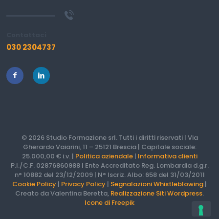
Contattaci
030 2304737
© 2026 Studio Formazione srl. Tutti i diritti riservati | Via
Gherardo Vaiarini, 11 – 25121 Brescia | Capitale sociale:
25.000,00 € i.v. |
Politica aziendale
|
Informativa clienti
P.I./C.F. 02876860988 | Ente Accreditato Reg. Lombardia d.g.r.
n° 10882 del 23/12/2009 | N° Iscriz. Albo: 658 del 31/03/2011
Cookie Policy
|
Privacy Policy
|
Segnalazioni Whistleblowing
|
Creato da Valentina Beretta,
Realizzazione Siti Wordpress
.
Icone di Freepik