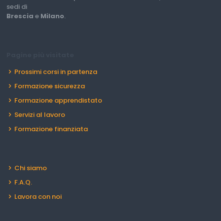
sedi di
Brescia
e
Milano
.
Pagine più visitate
Prossimi corsi in partenza
Formazione sicurezza
Formazione apprendistato
Servizi al lavoro
Formazione finanziata
Chi siamo
F.A.Q.
Lavora con noi