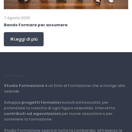
7 Agosto 2025
Bando Formare per assumere
Leggi di più
Chi siamo
Studio Formazione
è un Ente di Formazione che si rivolge alle
aziende.
Sviluppa
progetti formativi
evoluti ed innovativi, per
potenziare la crescita di ogni figura aziendale. Intercetta
contributi ed agevolazioni
per nuove assunzioni e per
sostenere la formazione.
Studio Formazione opera in tutta la Lombardia, attraverso le