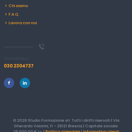
Chi siamo
F.A.Q.
Lavora con noi
Contattaci
030 2304737
© 2026 Studio Formazione srl. Tutti i diritti riservati | Via
Gherardo Vaiarini, 11 – 25121 Brescia | Capitale sociale:
25.000,00 € i.v. |
Politica aziendale
|
Informativa clienti