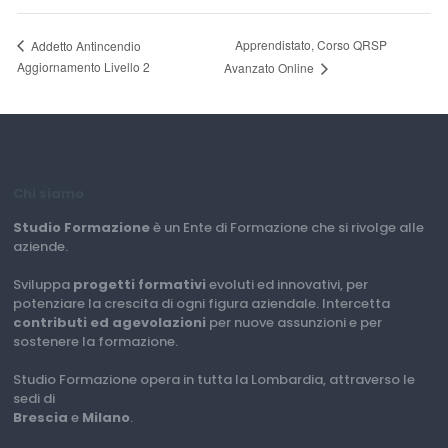
Apprendistato, Corso QRSP
Addetto Antincendio
Aggiornamento Livello 2
Avanzato Online
Chi siamo
Studio Formazione
è un Ente di Formazione che si rivolge alle
aziende.
Sviluppa
progetti formativi
evoluti ed innovativi, per
potenziare la crescita di ogni figura aziendale. Intercetta
contributi ed agevolazioni
per nuove assunzioni e per
sostenere la formazione.
Studio Formazione opera in tutta la Lombardia, attraverso le
sedi di
Brescia
e
Milano
.