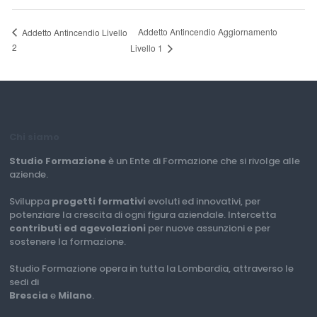
Addetto Antincendio Aggiornamento
Addetto Antincendio Livello
2
Livello 1
Chi siamo
Studio Formazione
è un Ente di Formazione che si rivolge alle
aziende.
Sviluppa
progetti formativi
evoluti ed innovativi, per
potenziare la crescita di ogni figura aziendale. Intercetta
contributi ed agevolazioni
per nuove assunzioni e per
sostenere la formazione.
Studio Formazione opera in tutta la Lombardia, attraverso le
sedi di
Brescia
e
Milano
.