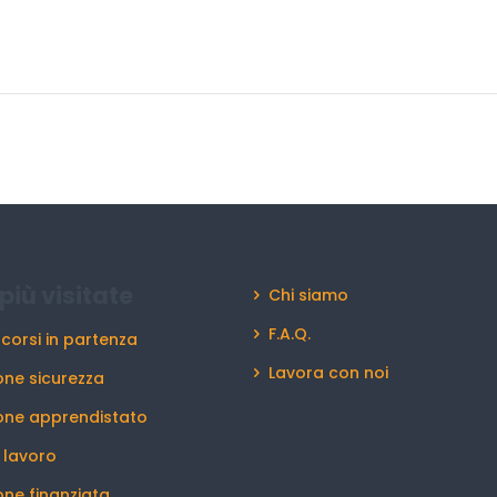
più visitate
Chi siamo
F.A.Q.
 corsi in partenza
Lavora con noi
ne sicurezza
one apprendistato
l lavoro
ne finanziata