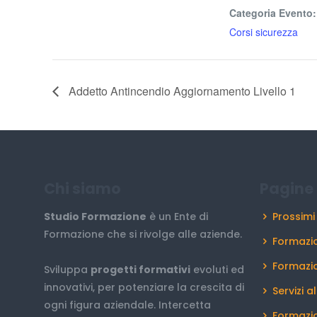
Categoria Evento:
Corsi sicurezza
Addetto Antincendio Aggiornamento Livello 1
Chi siamo
Pagine 
Studio Formazione
è un Ente di
Prossimi
Formazione che si rivolge alle aziende.
Formazio
Formazi
Sviluppa
progetti formativi
evoluti ed
innovativi, per potenziare la crescita di
Servizi a
ogni figura aziendale. Intercetta
Formazio