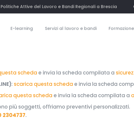
Politiche Attive del Lavoro e Bandi Regionali a Brescia
E-learning
Servizi al lavoro e bandi
Formazione 
 questa scheda
e invia la scheda compilata a
sicure
INE)
:
scarica questa scheda
e invia la scheda comp
arica questa scheda
e invia la scheda compilata a
a
ono più soggetti, offriamo preventivi personalizzati.
0 2304737
.