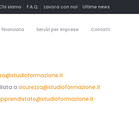
Chi siamo
F.A.Q.
Lavora con noi
Ultime news
finanziata
Servizi per imprese
Contatti
zza@studioformazione.it
ilata a
sicurezza@studioformazione.it
pprendistato@studioformazione.it