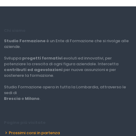
Chi siamo
Studio Formazione
è un Ente di Formazione che si rivolge alle
aziende.
Sviluppa
progetti formativi
evoluti ed innovativi, per
potenziare la crescita di ogni figura aziendale. Intercetta
contributi ed agevolazioni
per nuove assunzioni e per
sostenere la formazione.
Studio Formazione opera in tutta la Lombardia, attraverso le
sedi di
Brescia
e
Milano
.
Pagine più visitate
Prossimi corsi in partenza