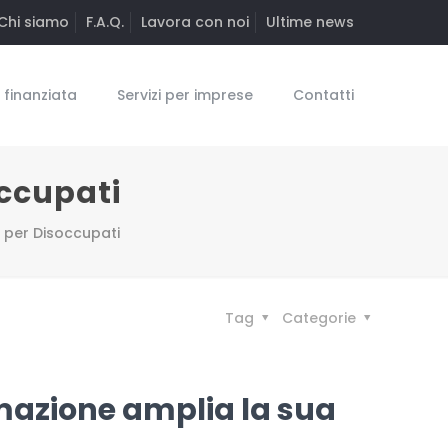
Chi siamo
F.A.Q.
Lavora con noi
Ultime news
finanziata
Servizi per imprese
Contatti
occupati
i per Disoccupati
Tag
Categorie
rmazione amplia la sua