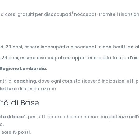
ra corsi gratuiti per disoccupati/inoccupati tramite i finanzi
:
di 29 anni, essere inoccupati o disoccupati e non iscritti ad 
di 29 anni, essere disoccupati ed appartenere alla fascia d’aiu
Regione Lombardia
.
ntri di
coaching
, dove ogni corsista riceverà indicazioni utili
lettera
di presentazione.
ità di Base
ità di base
”, per tutti coloro che non hanno competenze nell
o.
i
solo 15 posti
.