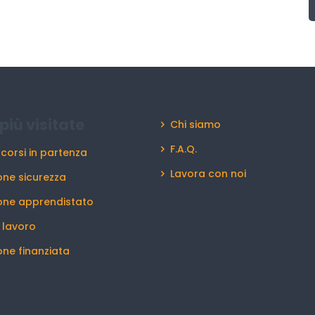
più visitate
Chi siamo
F.A.Q.
 corsi in partenza
Lavora con noi
ne sicurezza
one apprendistato
l lavoro
ne finanziata