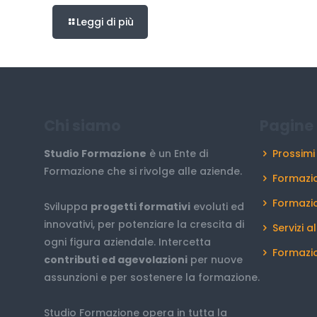
Leggi di più
Chi siamo
Pagine 
Studio Formazione
è un Ente di
Prossimi
Formazione che si rivolge alle aziende.
Formazio
Formazi
Sviluppa
progetti formativi
evoluti ed
innovativi, per potenziare la crescita di
Servizi a
ogni figura aziendale. Intercetta
Formazio
contributi ed agevolazioni
per nuove
assunzioni e per sostenere la formazione.
Studio Formazione opera in tutta la