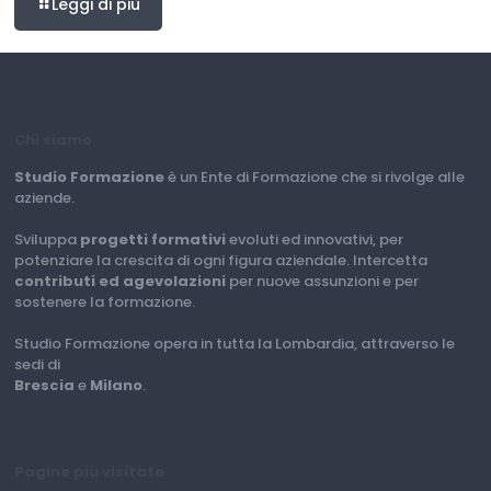
Leggi di più
Chi siamo
Studio Formazione
è un Ente di Formazione che si rivolge alle
aziende.
Sviluppa
progetti formativi
evoluti ed innovativi, per
potenziare la crescita di ogni figura aziendale. Intercetta
contributi ed agevolazioni
per nuove assunzioni e per
sostenere la formazione.
Studio Formazione opera in tutta la Lombardia, attraverso le
sedi di
Brescia
e
Milano
.
Pagine più visitate