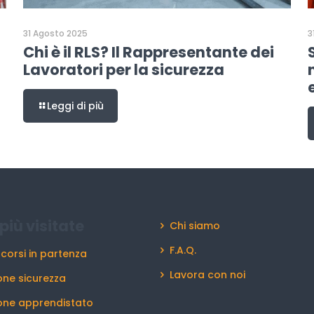
31 Agosto 2025
3
Chi è il RLS? Il Rappresentante dei
Lavoratori per la sicurezza
Leggi di più
più visitate
Chi siamo
F.A.Q.
 corsi in partenza
Lavora con noi
ne sicurezza
one apprendistato