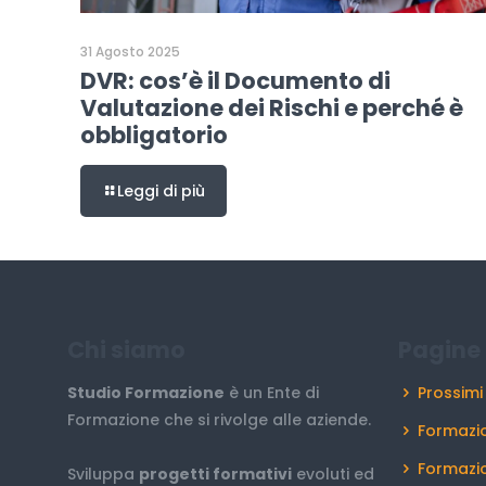
31 Agosto 2025
DVR: cos’è il Documento di
Valutazione dei Rischi e perché è
obbligatorio
Leggi di più
Chi siamo
Pagine 
Studio Formazione
è un Ente di
Prossimi
Formazione che si rivolge alle aziende.
Formazio
Formazi
Sviluppa
progetti formativi
evoluti ed