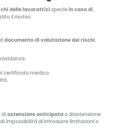
schi delle lavoratrici
specie
in caso di
to il rischio:
el
documento di valutazione dei rischi
gravidanza.
l certificato medico.
ità.
 di
astensione anticipata
o diastensione
di impossibilità di introdurre limitazioni o