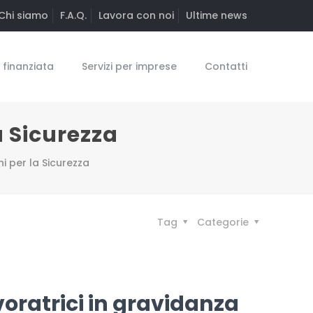
Chi siamo
F.A.Q.
Lavora con noi
Ultime news
finanziata
Servizi per imprese
Contatti
a Sicurezza
i per la Sicurezza
Tag
Categorie
voratrici in gravidanza