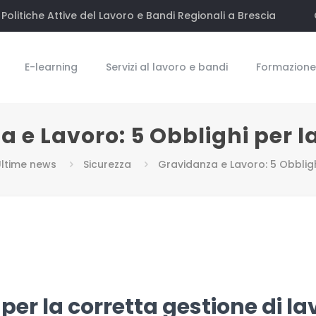
Politiche Attive del Lavoro e Bandi Regionali a Brescia
E-learning
Servizi al lavoro e bandi
Formazione 
 e Lavoro: 5 Obblighi per l
ltime news
Sicurezza
Gravidanza e Lavoro: 5 Obbligh
 per la corretta gestione di
la