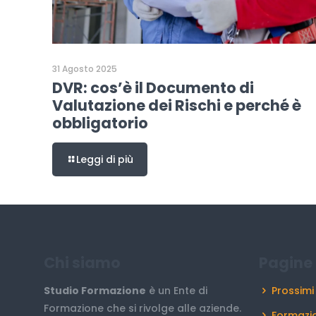
31 Agosto 2025
DVR: cos’è il Documento di
Valutazione dei Rischi e perché è
obbligatorio
Leggi di più
Chi siamo
Pagine 
Studio Formazione
è un Ente di
Prossimi
Formazione che si rivolge alle aziende.
Formazio