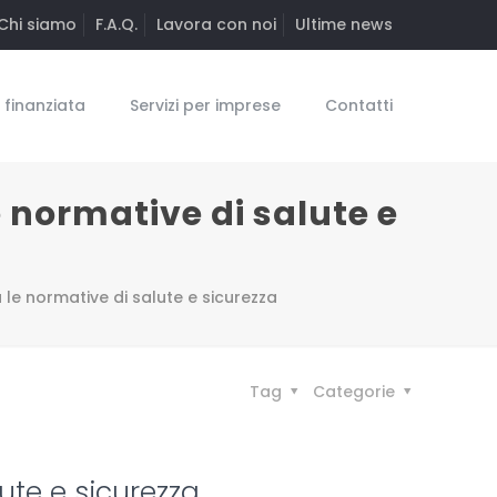
Chi siamo
F.A.Q.
Lavora con noi
Ultime news
finanziata
Servizi per imprese
Contatti
e normative di salute e
a le normative di salute e sicurezza
Tag
Categorie
lute e sicurezza