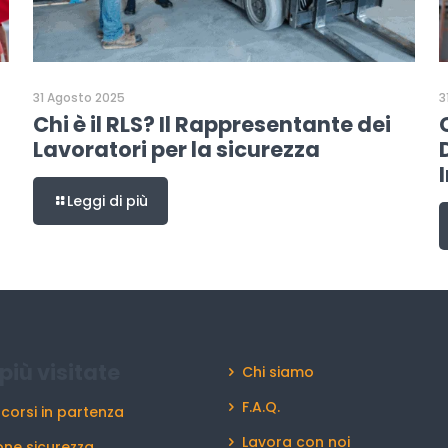
3
31 Agosto 2025
Chi è il RLS? Il Rappresentante dei
Lavoratori per la sicurezza
Leggi di più
più visitate
Chi siamo
F.A.Q.
 corsi in partenza
Lavora con noi
ne sicurezza