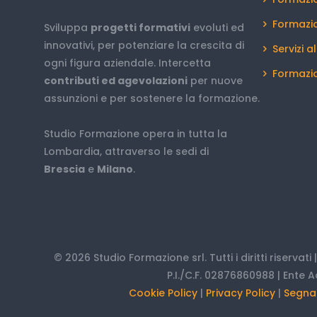
Formazi
Sviluppa
progetti formativi
evoluti ed
innovativi, per potenziare la crescita di
Servizi a
ogni figura aziendale. Intercetta
Formazio
contributi ed agevolazioni
per nuove
assunzioni e per sostenere la formazione.
Studio Formazione opera in tutta la
Lombardia, attraverso le sedi di
Brescia
e
Milano
.
© 2026 Studio Formazione srl. Tutti i diritti riservati
P.I./C.F. 02876860988 | Ente A
Cookie Policy
|
Privacy Policy
|
Segnal