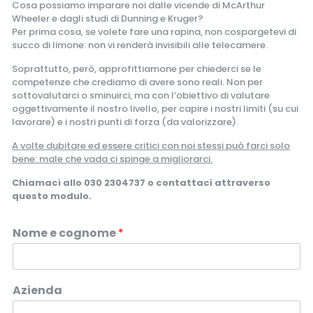
Cosa possiamo imparare noi dalle vicende di McArthur
Wheeler e dagli studi di Dunning e Kruger?
Per prima cosa, se volete fare una rapina, non cospargetevi di
succo di limone: non vi renderà invisibili alle telecamere.
Soprattutto, però, approfittiamone per chiederci se le
competenze che crediamo di avere sono reali. Non per
sottovalutarci o sminuirci, ma con l’obiettivo di valutare
oggettivamente il nostro livello, per capire i nostri limiti (su cui
lavorare) e i nostri punti di forza (da valorizzare).
A volte dubitare ed essere critici con noi stessi può farci solo
bene: male che vada ci spinge a migliorarci.
Chiamaci allo
030 2304737
o contattaci attraverso
questo modulo.
Nome e cognome
*
Azienda