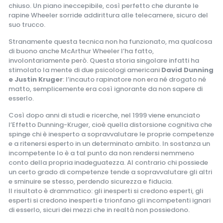
chiuso. Un piano ineccepibile, così perfetto che durante le
rapine Wheeler sorride addirittura alle telecamere, sicuro del
suo trucco.
Stranamente questa tecnica non ha funzionato, ma qualcosa
di buono anche McArthur Wheeler l’ha fatto,
involontariamente però. Questa storia singolare infatti ha
stimolato la mente di due psicologi americani
David Dunning
e Justin Kruger
: l’incauto rapinatore non era né drogato né
matto, semplicemente era così ignorante da non sapere di
esserlo.
Così dopo anni di studi e ricerche, nel 1999 viene enunciato
l’Effetto Dunning-Kruger, cioè quella distorsione cognitiva che
spinge chi è inesperto a sopravvalutare le proprie competenze
e a ritenersi esperto in un determinato ambito. In sostanza un
incompetente lo è a tal punto da non rendersi nemmeno
conto della propria inadeguatezza. Al contrario chi possiede
un certo grado di competenze tende a sopravvalutare gli altri
e sminuire se stesso, perdendo sicurezza e fiducia.
Il risultato è drammatico: gli inesperti si credono esperti, gli
esperti si credono inesperti e trionfano gli incompetenti ignari
di esserlo, sicuri dei mezzi che in realtà non possiedono.