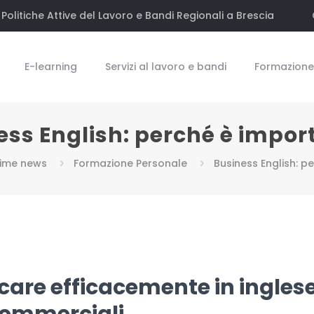
Politiche Attive del Lavoro e Bandi Regionali a Brescia
E-learning
Servizi al lavoro e bandi
Formazione 
ess English: perché è impor
time news
Formazione Personale
Business English: p
care efficacemente in ingles