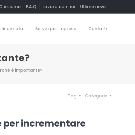
Chi siamo
F.A.Q.
Lavora con noi
Ultime news
finanziata
Servizi per imprese
Contatti
tante?
erché è importante?
Tag
Categorie
e per incrementare