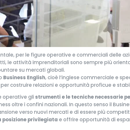
le, per le figure operative e commerciali delle azi
atti, le attività imprenditoriali sono sempre più orien
untare su mercati globali.
to
Business English
, cioè l’inglese commerciale e spec
er costruire relazioni e opportunità proficue e stabili
e operative gli
strumenti e le tecniche necessarie 
ess oltre i confini nazionali. In questo senso il Busin
nsione verso nuovi mercati e di essere più competit
posizione privilegiata
e offrire opportunità di espa