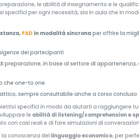
 di preparazione, le abilità di insegnamento e le quali
i specifici per ogni necessità, sia in aula che in mod
istanza,
FAD
in modalità sincrona
per offrire la mig
esigenze dei partecipanti
 di preparazione, in base al settore di appartenenza, al 
po che one-to one
dattico, sempre consultabile anche a corso concluso
ettivi specifici in modo da aiutarti a raggiungere tut
viluppare le
abilità di listening/comprehension e s
to con casi reali e di fare simulazioni di conversazio
he la conoscenza del
linguaggio economico
, per perf