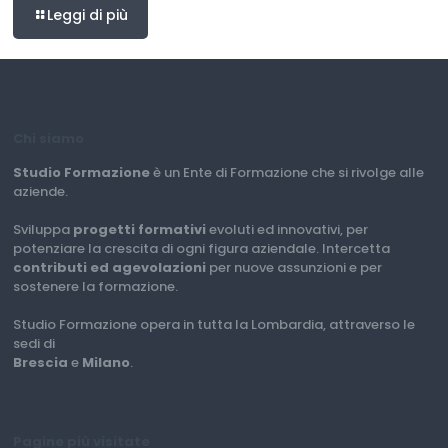
Leggi di più
Chi siamo
Studio Formazione
è un Ente di Formazione che si rivolge alle
aziende.
Sviluppa
progetti formativi
evoluti ed innovativi, per
potenziare la crescita di ogni figura aziendale. Intercetta
contributi ed agevolazioni
per nuove assunzioni e per
sostenere la formazione.
Studio Formazione opera in tutta la Lombardia, attraverso le
sedi di
Brescia
e
Milano
.
Pagine più visitate