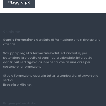
Leggi di più
Chi siamo
Studio Formazione
è un Ente di Formazione che si rivolge alle
aziende.
Sviluppa
progetti formativi
evoluti ed innovativi, per
potenziare la crescita di ogni figura aziendale. Intercetta
contributi ed agevolazioni
per nuove assunzioni e per
sostenere la formazione.
Studio Formazione opera in tutta la Lombardia, attraverso le
sedi di
Brescia
e
Milano
.
Pagine più visitate