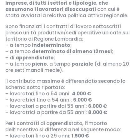
imprese, di tutti i settori e tipologie, che
assumono i lavoratori disoccupati
con cui è
stata avviata la relativa politica attiva regionale.
Sono finanziati i contratti di lavoro sottoscritti
presso unità produttive/sedi operative ubicate sul
territorio di Regione Lombardia:
– a tempo
indeterminato
;
– a tempo
determinato di almeno 12 mesi
;
– di
apprendistato
;
– a tempo
pieno
, a tempo
parziale
(di almeno 20
ore settimanali medie).
Il contributo massimo è differenziato secondo lo
schema sotto riportato:
– lavoratori fino a 54 anni:
4.000 €
– lavoratrici fino a 54 anni:
6.000 €
– lavoratori a partire dai 55 anni:
6.000 €
– lavoratrici a partire da 55 anni:
8.000 €
Per i contratti di apprendistato, l’importo
dell’incentivo si differenzia nel seguente modo:
– lavoratori fino a 29 anni:
1.500 €