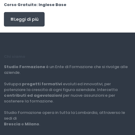
Corso Gratuito: Inglese Base
Leggi di più
Chi siamo
Studio Formazione
è un Ente di Formazione che si rivolge alle
aziende.
Sviluppa
progetti formativi
evoluti ed innovativi, per
potenziare la crescita di ogni figura aziendale. Intercetta
contributi ed agevolazioni
per nuove assunzioni e per
sostenere la formazione.
Studio Formazione opera in tutta la Lombardia, attraverso le
sedi di
Brescia
e
Milano
.