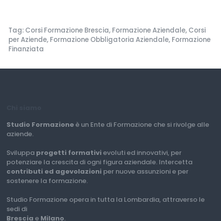
Tag: Corsi Formazione Brescia, Formazione Aziendale, Corsi
per Aziende, Formazione Obbligatoria Aziendale, Formazione
Finanziata
Chi siamo
Studio Formazione
è un Ente di Formazione che si rivolge alle
aziende.
Sviluppa
progetti formativi
evoluti ed innovativi, per
potenziare la crescita di ogni figura aziendale. Intercetta
contributi ed agevolazioni
per nuove assunzioni e per
sostenere la formazione.
Studio Formazione opera in tutta la Lombardia, attraverso le
sedi di
Brescia
e
Milano
.