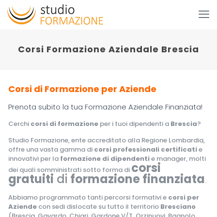
Corsi Formazione Aziendale Brescia
Corsi di Formazione per Aziende
Prenota subito la tua Formazione Aziendale Finanziata!
Cerchi
corsi di formazione
per i tuoi dipendenti a
Brescia
?
Studio Formazione, ente accreditato alla Regione Lombardia,
offre una vasta gamma di
corsi professionali
certificati
e
innovativi per la
formazione di dipendenti
e manager, molti
corsi
dei quali somministrati sotto forma di
gratuiti
di
formazione finanziata
.
Abbiamo programmato tanti percorsi formativi e
corsi per
Aziende
con sedi dislocate su tutto il territorio
Bresciano
(Brescia, Gavardo, Chiari, Gardone V/T, Orzinuovi, Bagnolo