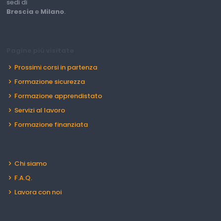
sedi di
Brescia
e
Milano
.
Pagine più visitate
Prossimi corsi in partenza
Formazione sicurezza
Formazione apprendistato
Servizi al lavoro
Formazione finanziata
Chi siamo
F.A.Q.
Lavora con noi