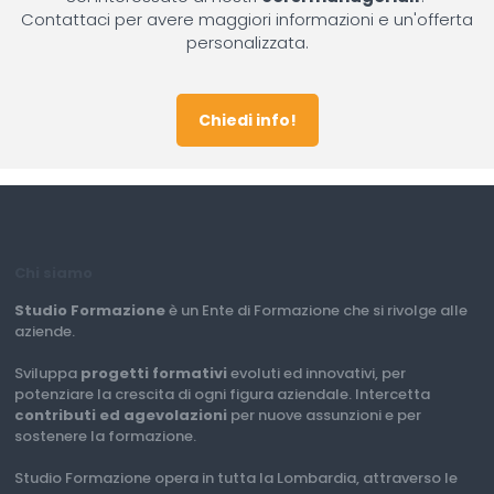
Contattaci per avere maggiori informazioni e un'offerta
personalizzata.
Chiedi info!
Chi siamo
Studio Formazione
è un Ente di Formazione che si rivolge alle
aziende.
Sviluppa
progetti formativi
evoluti ed innovativi, per
potenziare la crescita di ogni figura aziendale. Intercetta
contributi ed agevolazioni
per nuove assunzioni e per
sostenere la formazione.
Studio Formazione opera in tutta la Lombardia, attraverso le