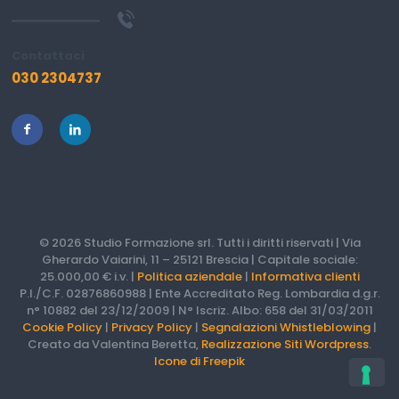
Contattaci
030 2304737
© 2026 Studio Formazione srl. Tutti i diritti riservati | Via
Gherardo Vaiarini, 11 – 25121 Brescia | Capitale sociale:
25.000,00 € i.v. |
Politica aziendale
|
Informativa clienti
P.I./C.F. 02876860988 | Ente Accreditato Reg. Lombardia d.g.r.
n° 10882 del 23/12/2009 | N° Iscriz. Albo: 658 del 31/03/2011
Cookie Policy
|
Privacy Policy
|
Segnalazioni Whistleblowing
|
Creato da Valentina Beretta,
Realizzazione Siti Wordpress
.
Icone di Freepik