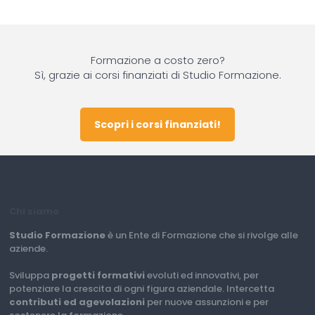
Formazione a costo zero?
Sì, grazie ai corsi finanziati di Studio Formazione.
Scopri i corsi finanziati!
Chi siamo
Studio Formazione
è un Ente di Formazione che si rivolge alle
aziende.
Sviluppa
progetti formativi
evoluti ed innovativi, per
potenziare la crescita di ogni figura aziendale. Intercetta
contributi ed agevolazioni
per nuove assunzioni e per