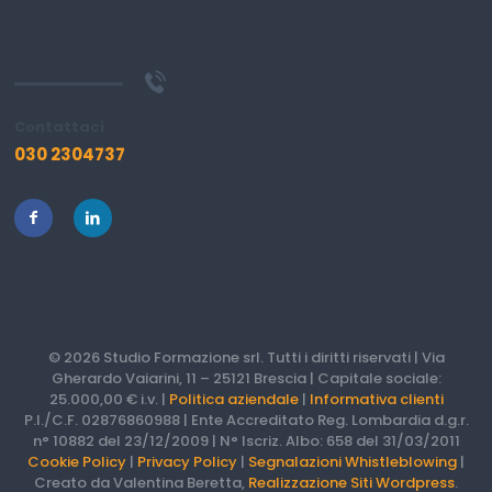
Contattaci
030 2304737
© 2026 Studio Formazione srl. Tutti i diritti riservati | Via
Gherardo Vaiarini, 11 – 25121 Brescia | Capitale sociale:
25.000,00 € i.v. |
Politica aziendale
|
Informativa clienti
P.I./C.F. 02876860988 | Ente Accreditato Reg. Lombardia d.g.r.
n° 10882 del 23/12/2009 | N° Iscriz. Albo: 658 del 31/03/2011
Cookie Policy
|
Privacy Policy
|
Segnalazioni Whistleblowing
|
Creato da Valentina Beretta,
Realizzazione Siti Wordpress
.