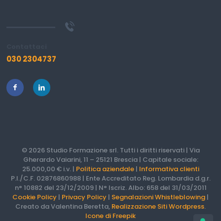
Contattaci
030 2304737
© 2026 Studio Formazione srl. Tutti i diritti riservati | Via
Gherardo Vaiarini, 11 – 25121 Brescia | Capitale sociale:
25.000,00 € i.v. |
Politica aziendale
|
Informativa clienti
P.I./C.F. 02876860988 | Ente Accreditato Reg. Lombardia d.g.r.
n° 10882 del 23/12/2009 | N° Iscriz. Albo: 658 del 31/03/2011
Cookie Policy
|
Privacy Policy
|
Segnalazioni Whistleblowing
|
Creato da Valentina Beretta,
Realizzazione Siti Wordpress
.
Icone di Freepik