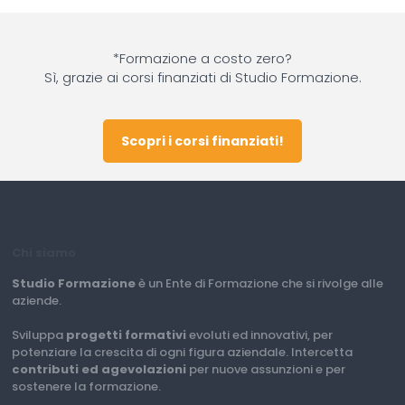
*Formazione a costo zero?
Sì, grazie ai corsi finanziati di Studio Formazione.
Scopri i corsi finanziati!
Chi siamo
Studio Formazione
è un Ente di Formazione che si rivolge alle
aziende.
Sviluppa
progetti formativi
evoluti ed innovativi, per
potenziare la crescita di ogni figura aziendale. Intercetta
contributi ed agevolazioni
per nuove assunzioni e per
sostenere la formazione.