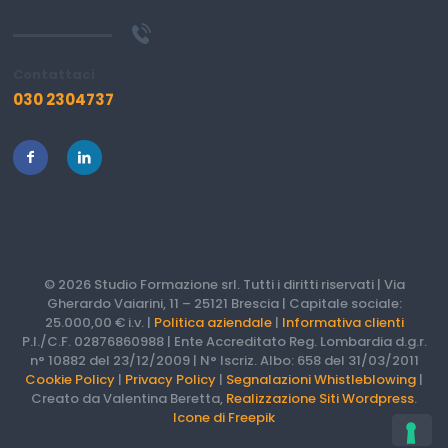
Contattaci
030 2304737
© 2026 Studio Formazione srl. Tutti i diritti riservati | Via
Gherardo Vaiarini, 11 – 25121 Brescia | Capitale sociale:
25.000,00 € i.v. |
Politica aziendale
|
Informativa clienti
P.I./C.F. 02876860988 | Ente Accreditato Reg. Lombardia d.g.r.
n° 10882 del 23/12/2009 | N° Iscriz. Albo: 658 del 31/03/2011
Cookie Policy
|
Privacy Policy
|
Segnalazioni Whistleblowing
|
Creato da Valentina Beretta,
Realizzazione Siti Wordpress
.
Icone di Freepik