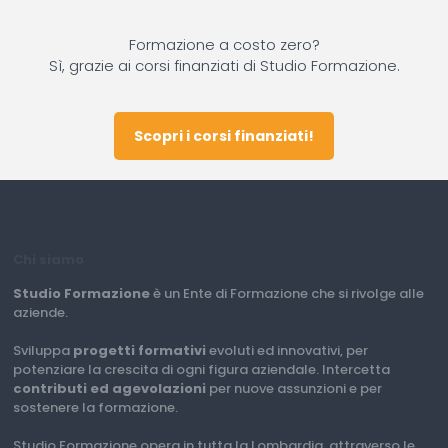
Formazione a costo zero?
Sì, grazie ai corsi finanziati di Studio Formazione.
Scopri i corsi finanziati!
Chi siamo
Studio Formazione
è un Ente di Formazione che si rivolge alle
aziende.
Sviluppa
progetti formativi
evoluti ed innovativi, per
potenziare la crescita di ogni figura aziendale. Intercetta
contributi ed agevolazioni
per nuove assunzioni e per
sostenere la formazione.
Studio Formazione opera in tutta la Lombardia, attraverso le