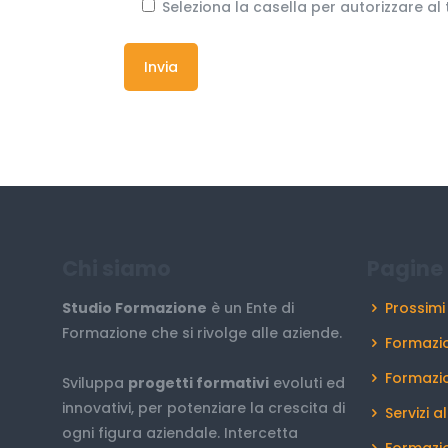
Seleziona la casella per autorizzare al
Chi siamo
Pagine 
Studio Formazione
è un Ente di
Prossimi
Formazione che si rivolge alle aziende.
Formazio
Formazi
Sviluppa
progetti formativi
evoluti ed
innovativi, per potenziare la crescita di
Servizi a
ogni figura aziendale. Intercetta