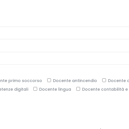
nte primo soccorso
Docente antincendio
Docente a
enze digitali
Docente lingua
Docente contabilità e 