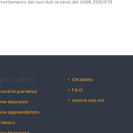
 trattamento dei tuoi dati ai sensi del GDPR 2016/679
più visitate
Chi siamo
F.A.Q.
 corsi in partenza
Lavora con noi
ne sicurezza
one apprendistato
l lavoro