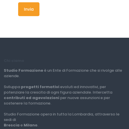
Chi siamo
Studio Formazione
è un Ente di Formazione che si rivolge alle
aziende.
Sviluppa
progetti formativi
evoluti ed innovativi, per
potenziare la crescita di ogni figura aziendale. Intercetta
contributi ed agevolazioni
per nuove assunzioni e per
sostenere la formazione.
Studio Formazione opera in tutta la Lombardia, attraverso le
sedi di
Brescia
e
Milano
.