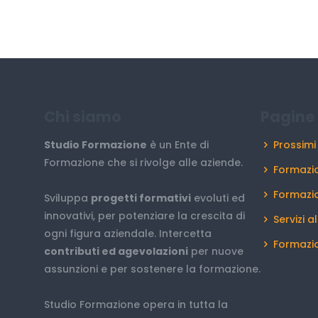
Chi siamo
Pagine 
Studio Formazione
è un Ente di
Prossimi
Formazione che si rivolge alle aziende.
Formazio
Formazi
Sviluppa
progetti formativi
evoluti ed
innovativi, per potenziare la crescita di
Servizi a
ogni figura aziendale. Intercetta
Formazio
contributi ed agevolazioni
per nuove
assunzioni e per sostenere la formazione.
Studio Formazione opera in tutta la