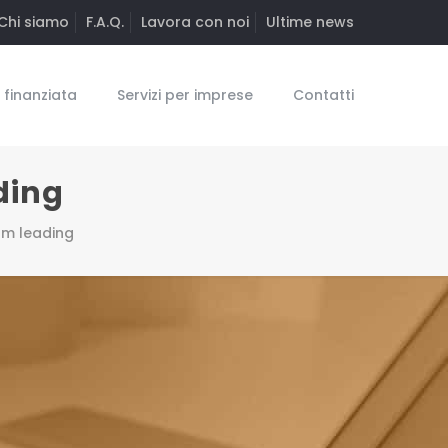
Chi siamo
F.A.Q.
Lavora con noi
Ultime news
finanziata
Servizi per imprese
Contatti
ding
am leading