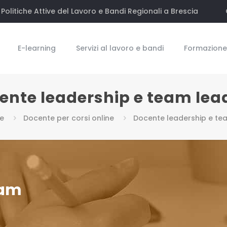
Politiche Attive del Lavoro e Bandi Regionali a Brescia
E-learning
Servizi al lavoro e bandi
Formazione 
ente leadership e team lea
e
Docente per corsi online
Docente leadership e te
eam