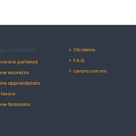
più visitate
Chi siamo
F.A.Q.
 corsi in partenza
Lavora con noi
ne sicurezza
one apprendistato
l lavoro
ne finanziata