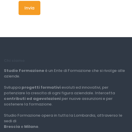
Chi siamo
Studio Formazione
è un Ente di Formazione che si rivolge alle
aziende.
Sviluppa
progetti formativi
evoluti ed innovativi, per
potenziare la crescita di ogni figura aziendale. Intercetta
contributi ed agevolazioni
per nuove assunzioni e per
sostenere la formazione.
Studio Formazione opera in tutta la Lombardia, attraverso le
sedi di
Brescia
e
Milano
.