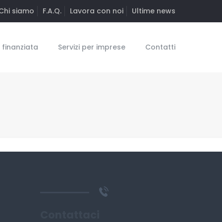
Chi siamo
F.A.Q.
Lavora con noi
Ultime news
finanziata
Servizi per imprese
Contatti
Contattaci