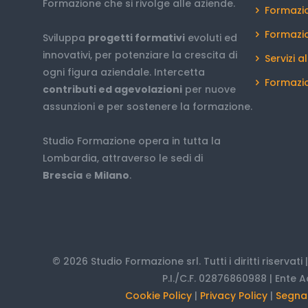
Formazione che si rivolge alle aziende.
Formazio
Formazi
Sviluppa
progetti formativi
evoluti ed
innovativi, per potenziare la crescita di
Servizi a
ogni figura aziendale. Intercetta
Formazio
contributi ed agevolazioni
per nuove
assunzioni e per sostenere la formazione.
Studio Formazione opera in tutta la
Lombardia, attraverso le sedi di
Brescia
e
Milano
.
© 2026 Studio Formazione srl. Tutti i diritti riservati
P.I./C.F. 02876860988 | Ente A
Cookie Policy
|
Privacy Policy
|
Segnal