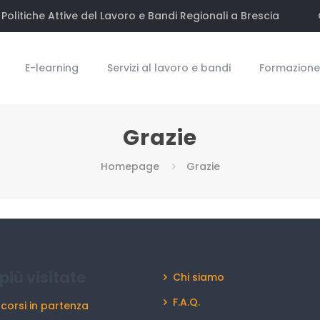
Politiche Attive del Lavoro e Bandi Regionali a Brescia
E-learning
Servizi al lavoro e bandi
Formazione 
Grazie
Homepage
Grazie
più visitate
Chi siamo
F.A.Q.
 corsi in partenza