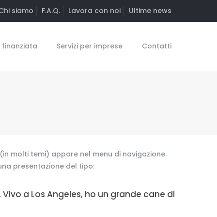
Chi siamo
F.A.Q.
Lavora con noi
Ultime news
finanziata
Servizi per imprese
Contatti
(in molti temi) appare nel menu di navigazione.
 una presentazione del tipo:
eb. Vivo a Los Angeles, ho un grande cane di