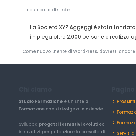
…o qualcosa di simile:
La Società XYZ Aggeggi è stata fondata n
impiega oltre 2.000 persone e realizza o
Come nuovo utente di WordPress, dovresti andare
Chi siamo
Pagine 
Studio Formazione
è un Ente di
Prossimi
Formazione che si rivolge alle aziende.
Formazio
Formazi
Sviluppa
progetti formativi
evoluti ed
innovativi, per potenziare la crescita di
Servizi a