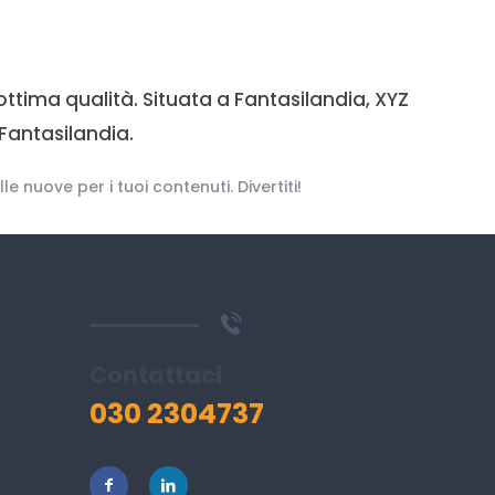
ottima qualità. Situata a Fantasilandia, XYZ
Fantasilandia.
 nuove per i tuoi contenuti. Divertiti!
Contattaci
030 2304737