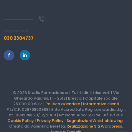
Contattaci
030 2304737
© 2026 Studio Formazione srl. Tutti i diritti riservati | Via
Gherardo Vaiarini, 11 – 25121 Brescia | Capitale sociale:
25.000,00 € i.v. |
Politica aziendale
|
Informativa clienti
P.I./C.F. 02876860988 | Ente Accreditato Reg. Lombardia d.g.r.
n° 10882 del 23/12/2009 | N° Iscriz. Albo: 658 del 31/03/2011
Cookie Policy
|
Privacy Policy
|
Segnalazioni Whistleblowing
|
Creato da Valentina Beretta,
Realizzazione Siti Wordpress
.
Icone di Freepik