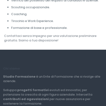
Verifica del possesso dei requisiti di candidati e aziende.
Scouting occupazionale.
Coaching.
Tirocinio e Work Experience.
Formazione di base e professionale.
Contattaci senza impegno per una valutazione preliminare
gratuita. Siamo a tua disposizione!
Chi siamo
Studio Formazione
è un Ente di Formazione che si rivolge alle
aziende.
Sviluppa
progetti formativi
evoluti ed innovativi, per
potenziare la crescita di ogni figura aziendale. Intercetta
contributi ed agevolazioni
per nuove assunzioni e per
sostenere la formazione.