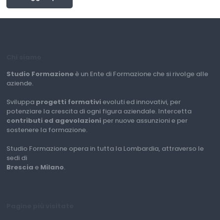
Chi siamo
Studio Formazione
è un Ente di Formazione che si rivolge alle
aziende.
Sviluppa
progetti formativi
evoluti ed innovativi, per
potenziare la crescita di ogni figura aziendale. Intercetta
contributi ed agevolazioni
per nuove assunzioni e per
sostenere la formazione.
Studio Formazione opera in tutta la Lombardia, attraverso le
sedi di
Brescia
e
Milano
.
Pagine più visitate