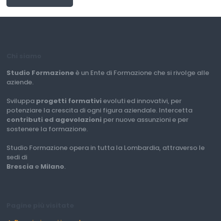
Chi siamo
Studio Formazione
è un Ente di Formazione che si rivolge alle
aziende.
Sviluppa
progetti formativi
evoluti ed innovativi, per
potenziare la crescita di ogni figura aziendale. Intercetta
contributi ed agevolazioni
per nuove assunzioni e per
sostenere la formazione.
Studio Formazione opera in tutta la Lombardia, attraverso le
sedi di
Brescia
e
Milano
.
Pagine più visitate