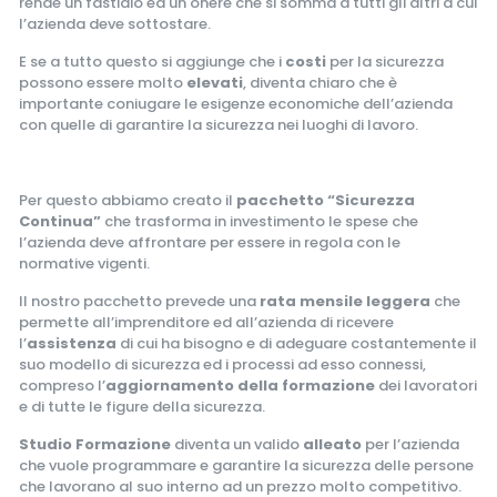
rende un fastidio ed un onere che si somma a tutti gli altri a cui
l’azienda deve sottostare.
E se a tutto questo si aggiunge che i
costi
per la sicurezza
possono essere molto
elevati
, diventa chiaro che è
importante coniugare le esigenze economiche dell’azienda
con quelle di garantire la sicurezza nei luoghi di lavoro.
Per questo abbiamo creato il
pacchetto “Sicurezza
Continua”
che trasforma in investimento le spese che
l’azienda deve affrontare per essere in regola con le
normative vigenti.
Il nostro pacchetto prevede una
rata mensile leggera
che
permette all’imprenditore ed all’azienda di ricevere
l’
assistenza
di cui ha bisogno e di adeguare costantemente il
suo modello di sicurezza ed i processi ad esso connessi,
compreso l’
aggiornamento della formazione
dei lavoratori
e di tutte le figure della sicurezza.
Studio Formazione
diventa un valido
alleato
per l’azienda
che vuole programmare e garantire la sicurezza delle persone
che lavorano al suo interno ad un prezzo molto competitivo.