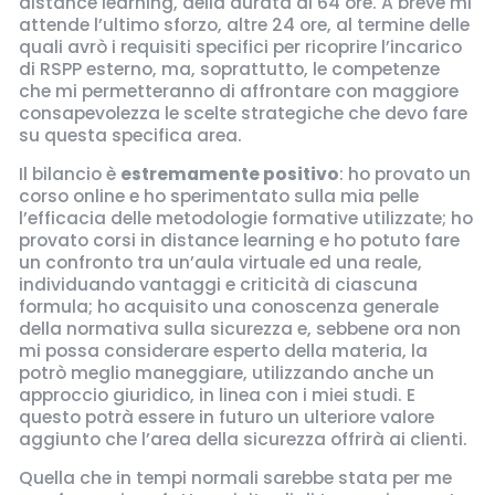
distance learning, della durata di 64 ore. A breve mi
attende l’ultimo sforzo, altre 24 ore, al termine delle
quali avrò i requisiti specifici per ricoprire l’incarico
di RSPP esterno, ma, soprattutto, le competenze
che mi permetteranno di affrontare con maggiore
consapevolezza le scelte strategiche che devo fare
su questa specifica area.
Il bilancio è
estremamente positivo
: ho provato un
corso online e ho sperimentato sulla mia pelle
l’efficacia delle metodologie formative utilizzate; ho
provato corsi in distance learning e ho potuto fare
un confronto tra un’aula virtuale ed una reale,
individuando vantaggi e criticità di ciascuna
formula; ho acquisito una conoscenza generale
della normativa sulla sicurezza e, sebbene ora non
mi possa considerare esperto della materia, la
potrò meglio maneggiare, utilizzando anche un
approccio giuridico, in linea con i miei studi. E
questo potrà essere in futuro un ulteriore valore
aggiunto che l’area della sicurezza offrirà ai clienti.
Quella che in tempi normali sarebbe stata per me