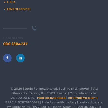
F.A.Q.
Lavora con noi
Contattaci
030 2304737
© 2026 Studio Formazione srl. Tutti i diritti riservati | Via
Gherardo Vaiarini, 11 – 25121 Brescia | Capitale sociale:
25.000,00 € i.v. |
Politica aziendale
|
Informativa clienti
P.I./C.F. 02876860988 | Ente Accreditato Reg. Lombardia d.g.r.
n° 10882 del 23/12/2009 | N° Iscriz. Albo: 658 del 31/03/2011