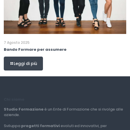
7 Agosto 2025
Bando Formare per assumere
Leggi di più
Chi siamo
Studio Formazione
è un Ente di Formazione che si rivolge alle
aziende.
Sviluppa
progetti formativi
evoluti ed innovativi, per