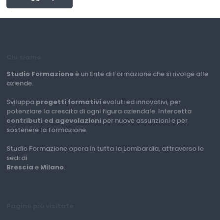
Chi siamo
Studio Formazione
è un Ente di Formazione che si rivolge alle
aziende.
Sviluppa
progetti formativi
evoluti ed innovativi, per
potenziare la crescita di ogni figura aziendale. Intercetta
contributi ed agevolazioni
per nuove assunzioni e per
sostenere la formazione.
Studio Formazione opera in tutta la Lombardia, attraverso le
sedi di
Brescia
e
Milano
.
Pagine più visitate