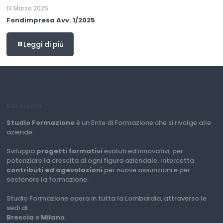
13 Marzo 2025
Fondimpresa Avv. 1/2025
Leggi di più
Chi siamo
Studio Formazione
è un Ente di Formazione che si rivolge alle
aziende.
Sviluppa
progetti formativi
evoluti ed innovativi, per
potenziare la crescita di ogni figura aziendale. Intercetta
contributi ed agevolazioni
per nuove assunzioni e per
sostenere la formazione.
Studio Formazione opera in tutta la Lombardia, attraverso le
sedi di
Brescia
e
Milano
.