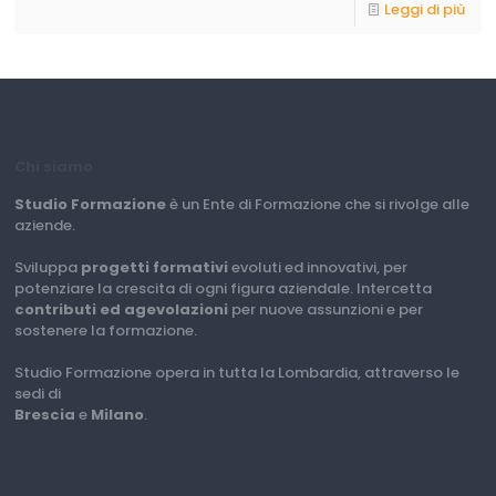
Leggi di più
Chi siamo
Studio Formazione
è un Ente di Formazione che si rivolge alle
aziende.
Sviluppa
progetti formativi
evoluti ed innovativi, per
potenziare la crescita di ogni figura aziendale. Intercetta
contributi ed agevolazioni
per nuove assunzioni e per
sostenere la formazione.
Studio Formazione opera in tutta la Lombardia, attraverso le
sedi di
Brescia
e
Milano
.