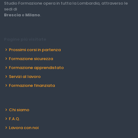
Studio Formazione opera in tutta la Lombardia, attraverso le
sedi di
Brescia
e
Milano
.
Pagine più visitate
Prossimi corsi in partenza
Formazione sicurezza
Formazione apprendistato
Servizi al lavoro
Formazione finanziata
Chi siamo
F.A.Q.
Lavora con noi