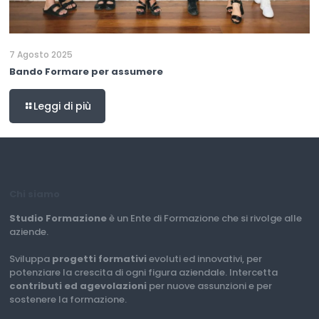
7 Agosto 2025
Bando Formare per assumere
Leggi di più
Chi siamo
Studio Formazione
è un Ente di Formazione che si rivolge alle
aziende.
Sviluppa
progetti formativi
evoluti ed innovativi, per
potenziare la crescita di ogni figura aziendale. Intercetta
contributi ed agevolazioni
per nuove assunzioni e per
sostenere la formazione.