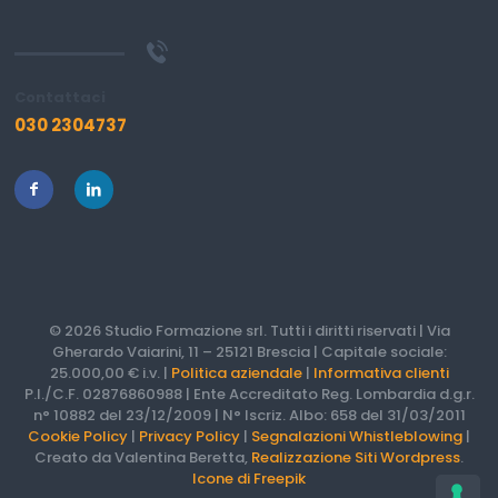
Contattaci
030 2304737
© 2026 Studio Formazione srl. Tutti i diritti riservati | Via
Gherardo Vaiarini, 11 – 25121 Brescia | Capitale sociale:
25.000,00 € i.v. |
Politica aziendale
|
Informativa clienti
P.I./C.F. 02876860988 | Ente Accreditato Reg. Lombardia d.g.r.
n° 10882 del 23/12/2009 | N° Iscriz. Albo: 658 del 31/03/2011
Cookie Policy
|
Privacy Policy
|
Segnalazioni Whistleblowing
|
Creato da Valentina Beretta,
Realizzazione Siti Wordpress
.
Icone di Freepik