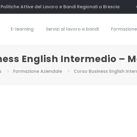
Politiche Attive del Lavoro e Bandi Regionali a Brescia
E-learning
Servizi al lavoro e bandi
Formazione 
ness English Intermedio – M
s
Formazione Aziendale
Corso Business English Inte