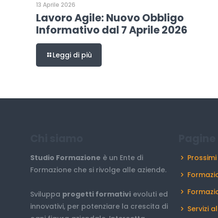
13 Aprile 2026
Lavoro Agile: Nuovo Obbligo
Informativo dal 7 Aprile 2026
Leggi di più
Chi siamo
Pagine 
Studio Formazione
è un Ente di
Prossimi
Formazione che si rivolge alle aziende.
Formazio
Formazi
Sviluppa
progetti formativi
evoluti ed
innovativi, per potenziare la crescita di
Servizi a