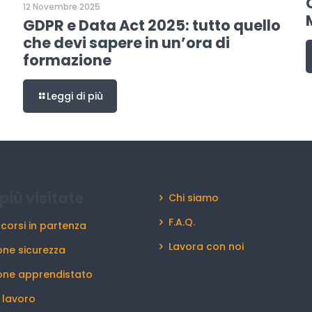
12 Novembre 2025
GDPR e Data Act 2025: tutto quello
che devi sapere in un’ora di
formazione
Leggi di più
più visitate
Chi siamo
F.A.Q.
 corsi in partenza
Lavora con noi
ne sicurezza
one apprendistato
l lavoro