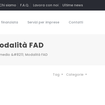
Chi siamo
F.A.Q.
Lavora con noi
Ultime news
finanziata
Servizi per imprese
Contatti
odalità FAD
rmedio &#8211; Modalità FAD
Tag
Categorie