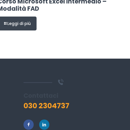
Corso Microsoft Excel Intermedio –
Modalità FAD
Leggi di più
Contattaci
030 2304737