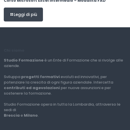
Corso Microsoft Excel Intermedio – Modalità FAD
Leggi di più
Chi siamo
Studio Formazione
è un Ente di Formazione che si rivolge alle
aziende.
Sviluppa
progetti formativi
evoluti ed innovativi, per
potenziare la crescita di ogni figura aziendale. Intercetta
contributi ed agevolazioni
per nuove assunzioni e per
sostenere la formazione.
Studio Formazione opera in tutta la Lombardia, attraverso le
sedi di
Brescia
e
Milano
.