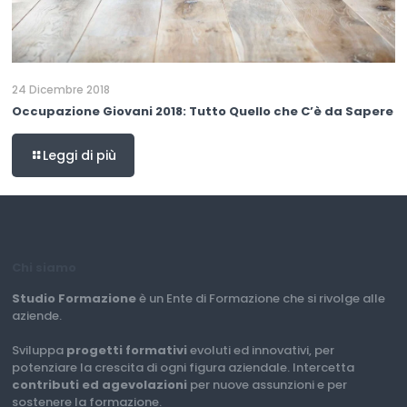
24 Dicembre 2018
Occupazione Giovani 2018: Tutto Quello che C’è da Sapere
Leggi di più
Chi siamo
Studio Formazione
è un Ente di Formazione che si rivolge alle
aziende.
Sviluppa
progetti formativi
evoluti ed innovativi, per
potenziare la crescita di ogni figura aziendale. Intercetta
contributi ed agevolazioni
per nuove assunzioni e per
sostenere la formazione.