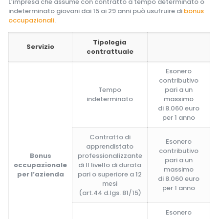
L’impresa che assume con contratto a tempo determinato o
indeterminato giovani dai 15 ai 29 anni può usufruire di
bonus
occupazionali
.
Tipologia
Servizio
contrattuale
Esonero
contributivo
Tempo
pari a un
indeterminato
massimo
di 8.060 euro
per 1 anno
Contratto di
Esonero
apprendistato
contributivo
Bonus
professionalizzante
pari a un
occupazionale
di II livello di durata
massimo
per l’azienda
pari o superiore a 12
di 8.060 euro
mesi
per 1 anno
(art.44 d.lgs. 81/15)
Esonero