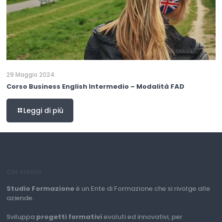
29 Maggio 2024
Corso Business English Intermedio – Modalità FAD
Leggi di più
Chi siamo
Studio Formazione
è un Ente di Formazione che si rivolge alle
aziende.
Sviluppa
progetti formativi
evoluti ed innovativi, per