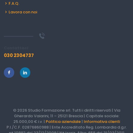
F.A.Q.
Lavora con noi
Contattaci
030 2304737
© 2026 Studio Formazione srl. Tutti i diritti riservati | Via
Gherardo Vaiarini, 11 – 25121 Brescia | Capitale sociale:
25.000,00 € i.v. |
Politica aziendale
|
Informativa clienti
P.I./C.F. 02876860988 | Ente Accreditato Reg. Lombardia d.g.r.
n° 10882 del 23/12/2009 | N° Iscriz. Albo: 658 del 31/03/2011